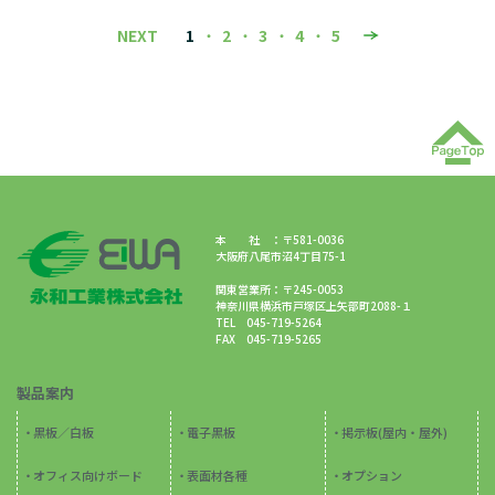
NEXT
1
2
3
4
5
本 社 ：〒581-0036
大阪府八尾市沼4丁目75-1
関東営業所：〒245-0053
神奈川県横浜市戸塚区上矢部町2088-１
TEL 045-719-5264
FAX 045-719-5265
製品案内
黒板／白板
電子黒板
掲示板(屋内・屋外)
オフィス向けボード
表面材各種
オプション